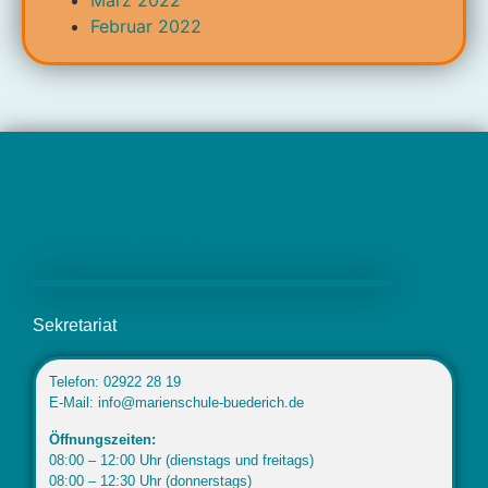
März 2022
Februar 2022
Marienschule Büderich
Sekretariat
Telefon: 02922 28 19
E-Mail: info@marienschule-buederich.de
Öffnungszeiten:
08:00 – 12:00 Uhr (dienstags und freitags)
08:00 – 12:30 Uhr (donnerstags)