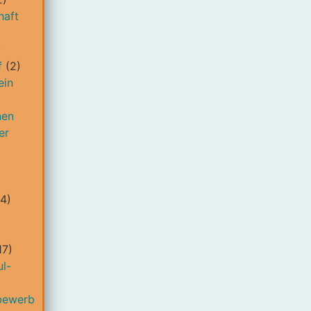
haft
)
f
(2)
ein
nen
er
4)
17)
l-
bewerb