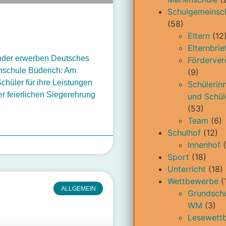
Schulgemeinsc
(58)
Eltern
(12
Elternbrie
Kinder erwerben Deutsches
Förderver
nschule Büderich: Am
(9)
chüler für ihre Leistungen
Schülerin
r feierlichen Siegerehrung
und Schül
(53)
Team
(6)
Schulhof
(12)
Innenhof
(
Sport
(18)
Unterricht
(18)
Wettbewerbe
(
ALLGEMEIN
Grundschu
WM
(3)
Lesewett