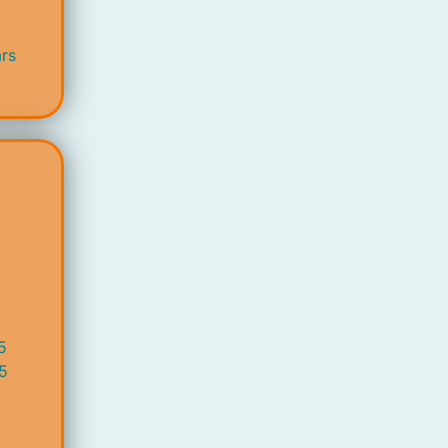
rs
5
5