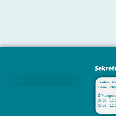
Marienschule Büderich
Sekret
Telefon: 02
E-Mail: inf
Öffnungsze
08:00 – 12:0
08:00 – 12: