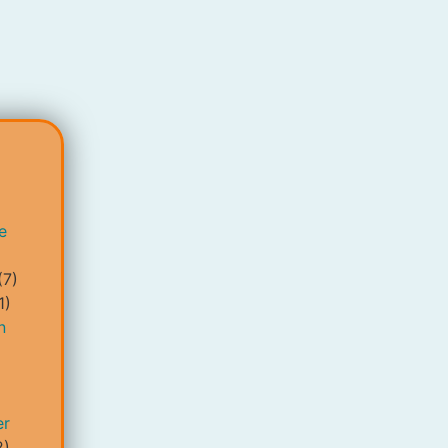
e
(7)
1)
n
er
2)