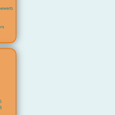
bewerb
rs
5
5