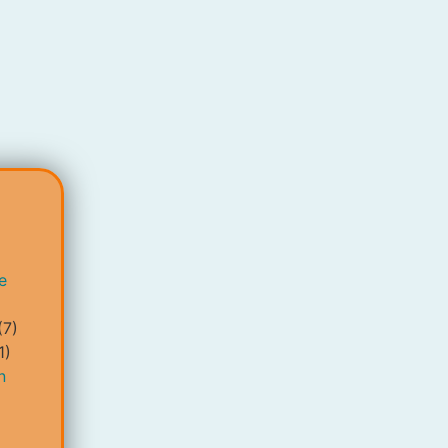
e
(7)
1)
n