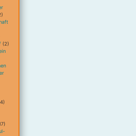
er
2)
haft
)
f
(2)
ein
nen
er
4)
17)
l-