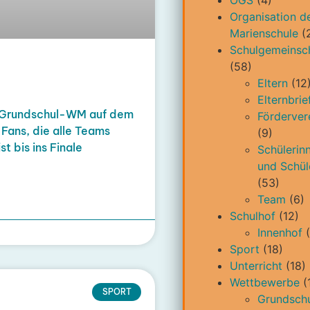
Organisation d
Marienschule
(
Schulgemeinsc
(58)
Eltern
(12
Elternbrie
 Grundschul-WM auf dem
Förderver
 Fans, die alle Teams
(9)
t bis ins Finale
Schülerin
und Schül
(53)
Team
(6)
Schulhof
(12)
Innenhof
(
Sport
(18)
Unterricht
(18)
Wettbewerbe
(
SPORT
Grundschu