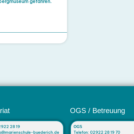
bergmuseum gefahren.
riat
OGS / Betreuung
2922 28 19
OGS
nfo@marienschule-buederich.de
Telefon: 02922 28 19 70