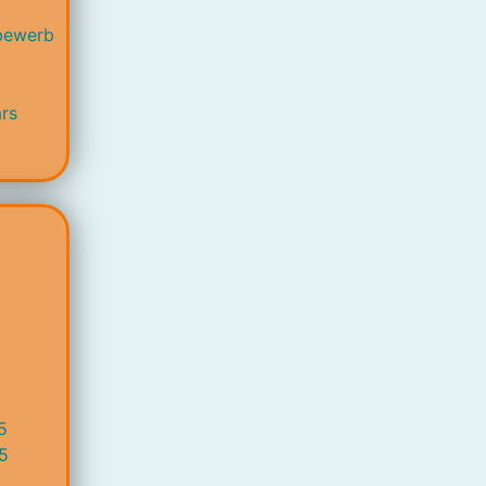
bewerb
rs
5
5