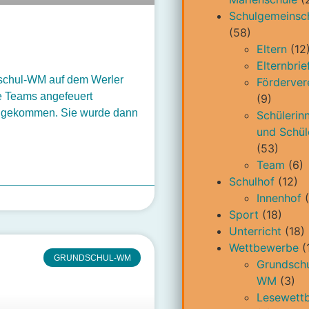
Schulgemeinsc
(58)
Eltern
(12
Elternbrie
schul-WM auf dem Werler
Förderver
le Teams angefeuert
(9)
le gekommen. Sie wurde dann
Schülerin
und Schül
(53)
Team
(6)
Schulhof
(12)
Innenhof
(
Sport
(18)
Unterricht
(18)
Wettbewerbe
(
GRUNDSCHUL-WM
Grundschu
WM
(3)
Lesewett