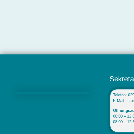
Marienschule Büderich
Sekreta
Telefon: 02
E-Mail: inf
Öffnungsze
08:00 – 12:0
08:00 – 12: