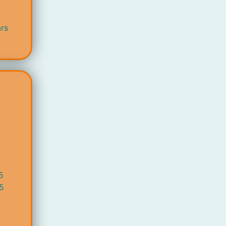
rs
5
5