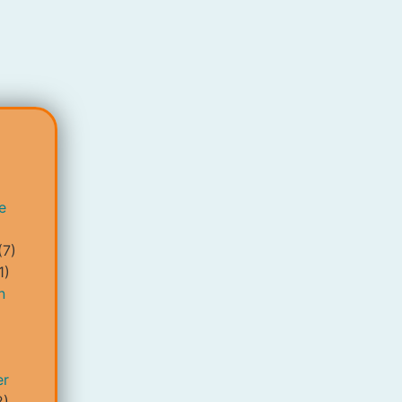
e
(7)
1)
n
er
2)