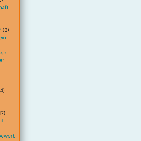
haft
)
f
(2)
ein
nen
er
4)
17)
l-
bewerb