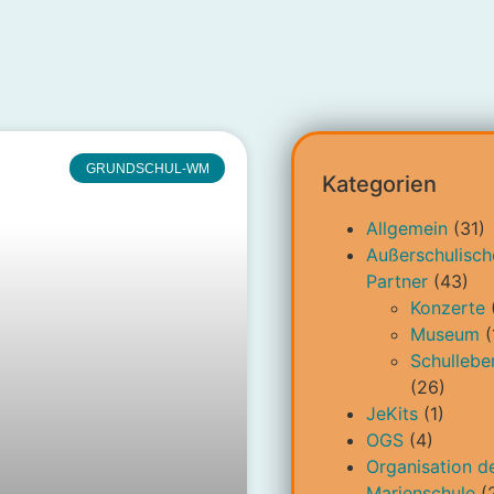
GRUNDSCHUL-WM
Kategorien
Allgemein
(31)
Außerschulisch
Partner
(43)
Konzerte
Museum
(
Schullebe
(26)
JeKits
(1)
OGS
(4)
Organisation d
Marienschule
(