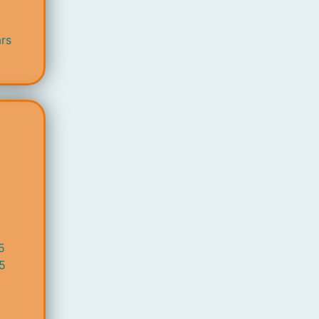
rs
5
5