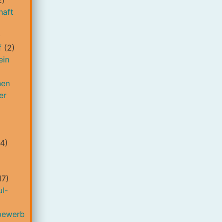
2)
haft
)
f
(2)
ein
nen
er
4)
17)
l-
bewerb