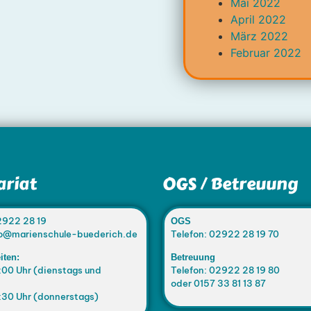
Mai 2022
April 2022
März 2022
Februar 2022
ariat
OGS / Betreuung
2922 28 19
OGS
nfo@marienschule-buederich.de
Telefon: 02922 28 19 70
iten:
Betreuung
:00 Uhr (dienstags und
Telefon: 02922 28 19 80
oder 0157 33 81 13 87
:30 Uhr (donnerstags)