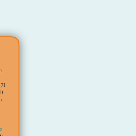
e
(7)
1)
n
er