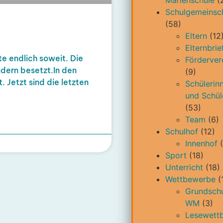
Marienschule
(
Schulgemeinsc
(58)
Eltern
(12
Elternbrie
e endlich soweit. Die
Förderver
ndern besetzt.In den
(9)
 Jetzt sind die letzten
Schülerin
und Schül
(53)
Team
(6)
Schulhof
(12)
Innenhof
(
Sport
(18)
Unterricht
(18)
Wettbewerbe
(
Grundschu
WM
(3)
Lesewett