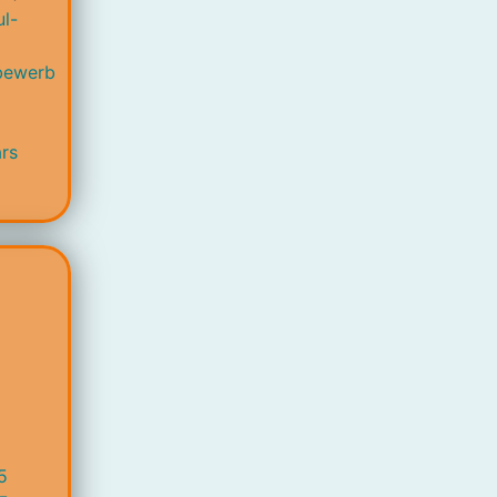
l-
bewerb
rs
5