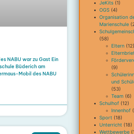
JeKits
(1)
OGS
(4)
Organisation d
Marienschule
(
Schulgemeinsc
(58)
Eltern
(12
Elternbrie
des NABU war zu Gast Ein
Förderver
nschule Büderich am
(9)
edermaus-Mobil des NABU
Schülerin
und Schül
(53)
Team
(6)
Schulhof
(12)
Innenhof
(
Sport
(18)
Unterricht
(18)
Wettbewerbe
(