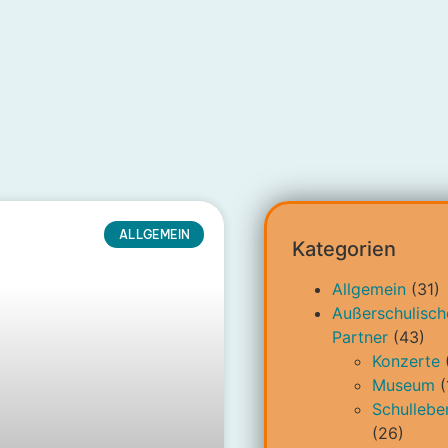
ALLGEMEIN
Kategorien
Allgemein
(31)
Außerschulisch
Partner
(43)
Konzerte
Museum
(
Schullebe
(26)