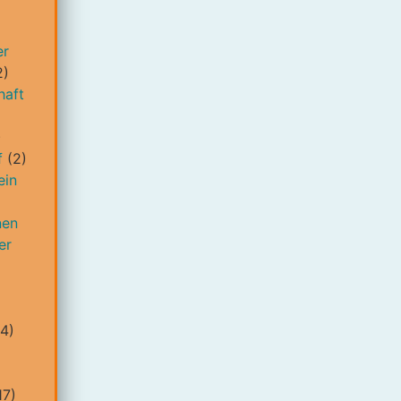
er
2)
haft
)
f
(2)
ein
nen
er
4)
17)