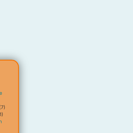
e
(7)
1)
n