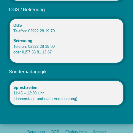
OGS / Betreuung
OGS
Telefon: 02922 28 19 70
Betreuung
Telefon: 02922 28 19 80
oder 0157 33 81 13 87
Sonderpädagogik
Sprechzeiten:
11:45 – 12:30 Uhr
(donnerstags und nach Vereinbarung)
Betreuung
OGS
Förderverein
Kontakt