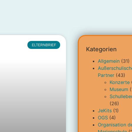
ELTERNBRIEF
Kategorien
Allgemein
(31)
Außerschulisch
Partner
(43)
Konzerte
Museum
(
Schullebe
(26)
JeKits
(1)
OGS
(4)
Organisation d
Marienschule
(