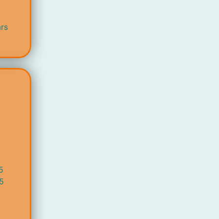
rs
5
5