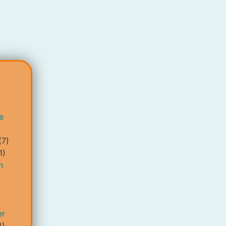
e
(7)
1)
n
er
2)