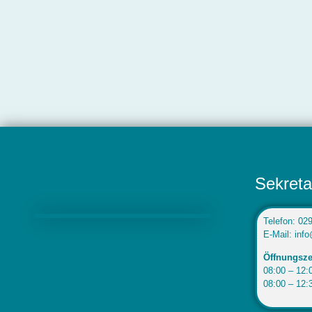
Marienschule Büderich
Sekreta
Telefon: 02
E-Mail: inf
Öffnungsze
08:00 – 12:0
08:00 – 12: