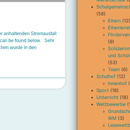
Schulgemeinsc
(58)
Eltern
(12
Elternbrie
er anhaltenden Stromausfall
Förderver
 ​​can be found below. Sehr
(9)
ochen wurde in den
Schülerin
und Schül
(53)
Team
(6)
Schulhof
(12)
Innenhof
(
Sport
(18)
Unterricht
(18)
Wettbewerbe
(
Grundschu
WM
(3)
Lesewett