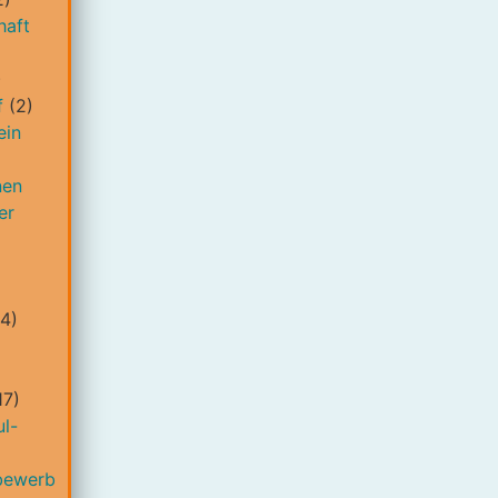
haft
)
f
(2)
ein
nen
er
4)
17)
l-
bewerb