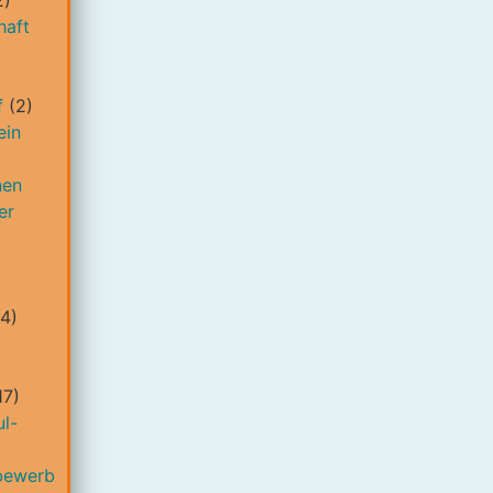
2)
haft
)
f
(2)
ein
nen
er
4)
17)
l-
bewerb