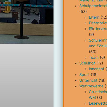
Marienschule
(
Schulgemeinsc
(58)
Eltern
(12
Elternbrie
Förderver
(9)
Schülerin
und Schül
(53)
Team
(6)
Schulhof
(12)
Innenhof
(
Sport
(18)
Unterricht
(18)
Wettbewerbe
(
Grundschu
WM
(3)
Lesewett