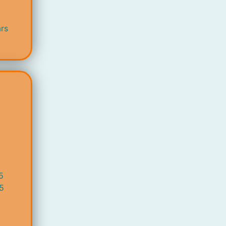
rs
5
5