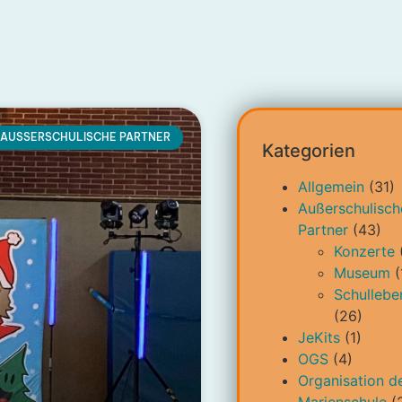
AUSSERSCHULISCHE PARTNER
Kategorien
Allgemein
(31)
Außerschulisch
Partner
(43)
Konzerte
Museum
(
Schullebe
(26)
JeKits
(1)
OGS
(4)
Organisation d