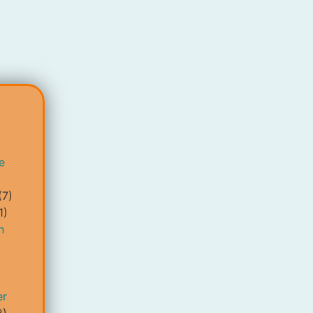
e
(7)
1)
n
er