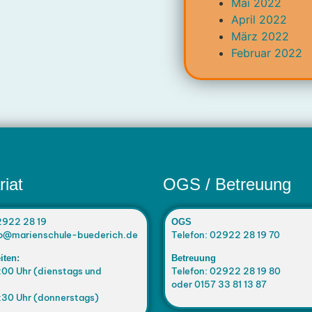
Mai 2022
April 2022
März 2022
Februar 2022
riat
OGS / Betreuung
2922 28 19
OGS
nfo@marienschule-buederich.de
Telefon: 02922 28 19 70
iten:
Betreuung
:00 Uhr (dienstags und
Telefon: 02922 28 19 80
oder 0157 33 81 13 87
:30 Uhr (donnerstags)