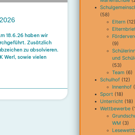
Marienschule
(
Schulgemeinsc
(58)
 2026
Eltern
(12
Elternbrie
Am 18.6.26 haben wir
Förderver
chgeführt. Zusätzlich
(9)
abzeichen zu absolvieren.
Schülerin
K Werl, sowie vielen
und Schül
(53)
Team
(6)
Schulhof
(12)
Innenhof
(
Sport
(18)
Unterricht
(18)
Wettbewerbe
(
Grundschu
WM
(3)
Lesewett