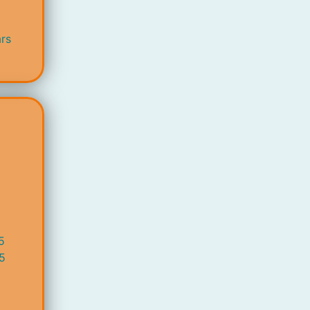
rs
5
5