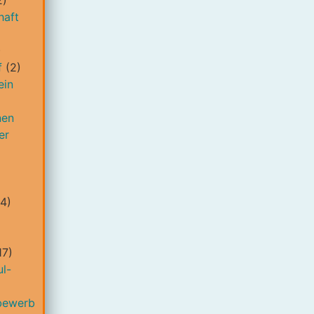
2)
haft
)
f
(2)
ein
nen
er
4)
17)
l-
bewerb