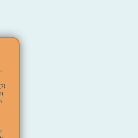
e
(7)
1)
n
er