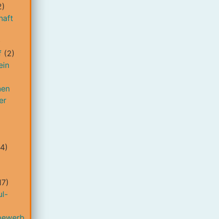
2)
haft
)
f
(2)
ein
nen
er
4)
17)
l-
bewerb