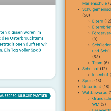
Marienschule
(
Schulgemeinsc
(58)
Eltern
(12
Elternbrie
ten Klassen waren im
Förderver
lt des Osterbrauchtums
(9)
rtraditionen durften wir
Schülerin
. Ein Tag voller Spaß
und Schül
(53)
Team
(6)
Schulhof
(12)
Innenhof
(
Sport
(18)
Unterricht
(18)
Wettbewerbe
(
AUSSERSCHULISCHE PARTNER
Grundschu
WM
(3)
Lesewett