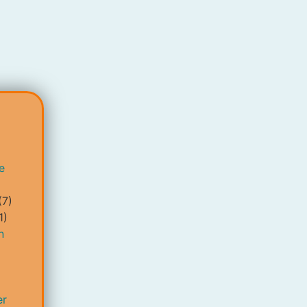
e
(7)
1)
n
er