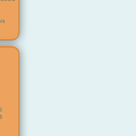
rs
5
5