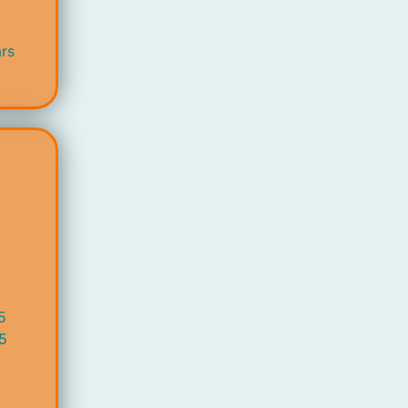
rs
5
5