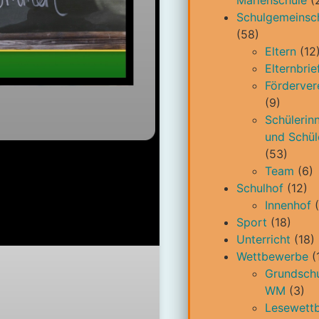
Marienschule
(
Schulgemeinsc
(58)
Eltern
(12
Elternbrie
Förderver
(9)
Schülerin
und Schül
(53)
Team
(6)
Schulhof
(12)
Innenhof
(
Sport
(18)
Unterricht
(18)
Wettbewerbe
(
Grundschu
WM
(3)
Lesewett