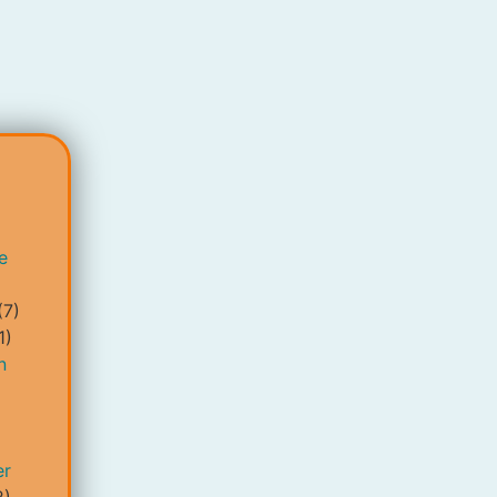
e
(7)
1)
n
er