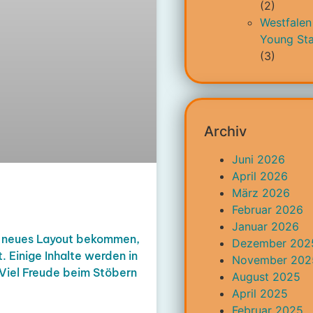
(2)
Westfalen
Young Sta
(3)
Archiv
Juni 2026
April 2026
März 2026
Februar 2026
Januar 2026
ein neues Layout bekommen,
Dezember 202
 Einige Inhalte werden in
November 202
Viel Freude beim Stöbern
August 2025
April 2025
Februar 2025