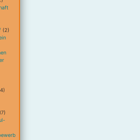
2)
haft
)
f
(2)
ein
nen
er
4)
17)
l-
bewerb