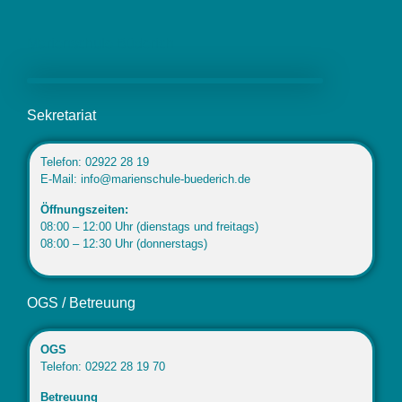
Marienschule Büderich
Sekretariat
Telefon: 02922 28 19
E-Mail: info@marienschule-buederich.de
Öffnungszeiten:
08:00 – 12:00 Uhr (dienstags und freitags)
08:00 – 12:30 Uhr (donnerstags)
OGS / Betreuung
OGS
Telefon: 02922 28 19 70
Betreuung