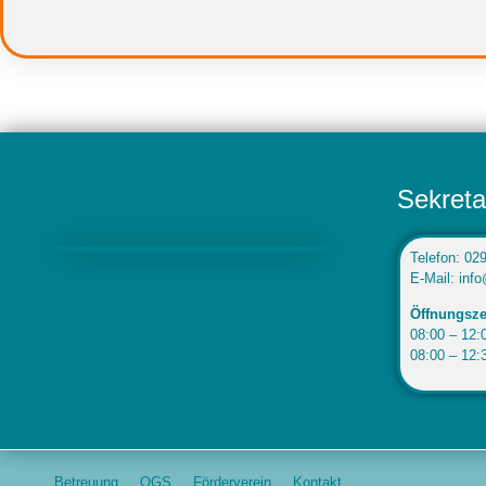
Marienschule Büderich
Sekreta
Telefon: 02
E-Mail: inf
Öffnungsze
08:00 – 12:0
08:00 – 12:
Betreuung
OGS
Förderverein
Kontakt