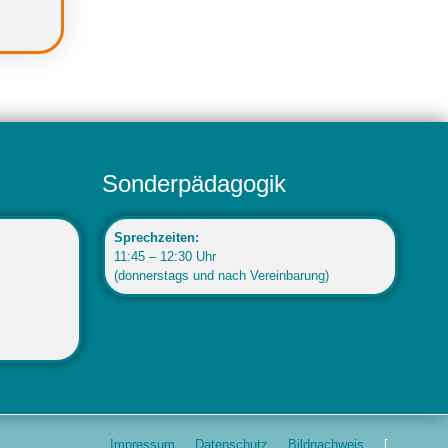
Sonderpädagogik
Sprechzeiten:
11:45 – 12:30 Uhr
(donnerstags und nach Vereinbarung)
Impressum
Datenschutz
Bildnachweis
[