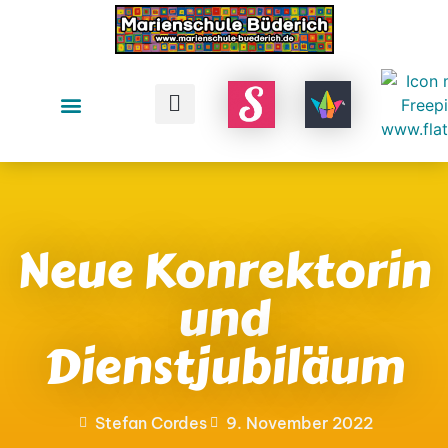
Neue Konrektorin
und
Dienstjubiläum
Stefan Cordes
9. November 2022